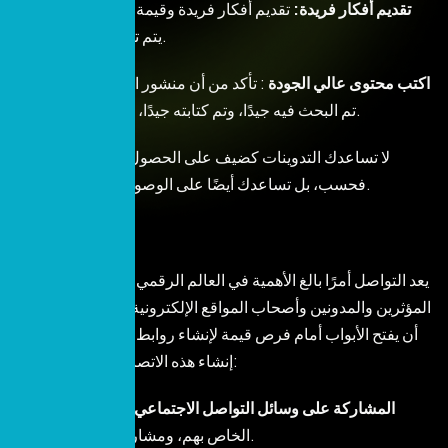
– تقديم أفكار فريدة:
تقديم أفكار فريدة وقيمة للمحتوى والتي لا
يتم تناولها على موقعهم.
– اكتب محتوى عالي الجودة
: تأكد من أن منشور الضيف الخاص بك
تم البحث فيه جيدًا، وتم كتابته جيدًا، ويقدم قيمة حقيقية.
لا تساعدك التدوينات كضيف على الحصول على روابط خلفية
فحسب، بل تساعدك أيضًا على الوصول إلى جمهور أوسع.
بناء العلاقات
يعد التواصل أمرًا بالغ الأهمية في العالم الرقمي. إن بناء علاقات مع
المؤثرين والمدونين وأصحاب المواقع الإلكترونية في صناعتك يمكن
أن يفتح الأبواب أمام فرص قيمة لإنشاء روابط خلفية. وإليك كيفية
إنشاء هذه الاتصالات والحفاظ عليها:
– المشاركة على وسائل التواصل الاجتماعي:
متابعة المحتوى
الخاص بهم، ومشاركته، والتعليق عليه.