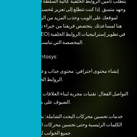
يتطلب تأمين الروابط الخلفية عالية السلطة اتباع نهج استراتيجي
وجهد متسق. إذا كنت تتطلع إلى تعزيز مُحسنات محركات البحث
(SEO) لموقعك على الويب وجذب المزيد من الزيارات، فإن
Prontosys هنا لمساعدتك. يتخصص فريقنا من خبراء تحسين
محركات البحث (SEO) في تطوير إستراتيجيات الروابط الخلفية
المخصصة التي تناسب احتياجاتك الفريدة.
توفر لنا شركة Prontosys:
– إنشاء محتوى احترافي: محتوى جذاب وعالي الجودة يجذب
الروابط الخلفية بشكل طبيعي.
– التواصل الفعال: تقنيات مجربة لبناء العلاقات وتأمين منشورات
الضيوف على مواقع السلطة العليا.
– خدمات تحسين محركات البحث الشاملة: بدءًا من البحث عن
الكلمات الرئيسية وحتى تحسين محركات البحث الفنية، نغطي
جميع الجوانب لتحسين أداء موقعك.