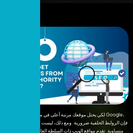
لكي يحتل موقعك مرتبة أعلى في محركات البحث مثل Google،
فإن الروابط الخلفية ضرورية. ومع ذلك، ليست كل الروابط الخلفية
متساوية. تقدم مواقع الويب ذات السلطة العالية – تلك التي تتمتع