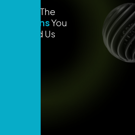
Explore The
Locations
You
Can Find Us
Today