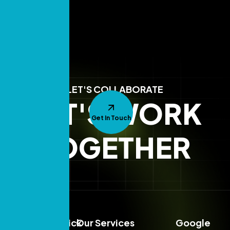
LET'S COLLABORATE
LET'S WORK
Get In Touch
TOGETHER
Sales:
Quick
Our Services
Google