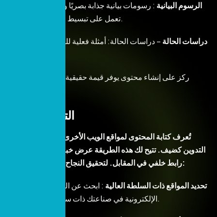
– الرسوم البيانية
: رسومات بيانية جذابة بصريًا وغنية بالمعلومات
تعمل على تبسيط المعلومات المعقدة.
– دراسات الحالة
– دراسات الحالة: أمثلة فعلية للمشاكل التي حلها
منتجك أو خدمتك.
ركز على إنشاء محتوى يوفر قيمة حقيقية لجمهورك ويستحق
الارتباط به.
التدوين كضيف
تُعرف كتابة المحتوى لمواقع الويب الأخرى في منطقتك باسم
التدوين كضيف. تتيح لك هذه الطريقة عرض خبرتك والحصول على
رابط خلفي في المقابل. لتحقيق النجاح في التدوين كضيف:
– تحديد المواقع ذات السلطة العالية
: ابحث عن المدونات والمواقع
الإلكترونية في صناعتك ذات سلطة المجال العالية.