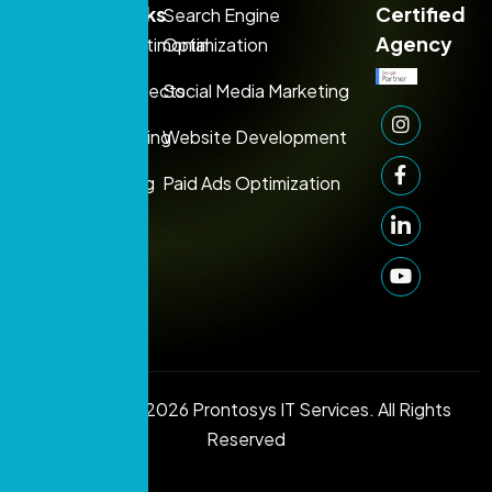
+971
Links
Certified
Search Engine
54
Agency
Testimonial
Optimization
395
Projects
Social Media Marketing
1080
Support:
Pricing
Website Development
+971 50
Blog
Paid Ads Optimization
249
1006
info@prontosys.com
Copyright © 2026 Prontosys IT Services. All Rights
Reserved